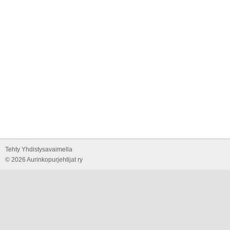
Tehty Yhdistysavaimella
©
2026 Aurinkopurjehtijat ry