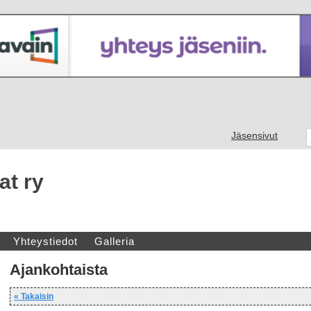
Jäsensivut
at ry
Yhteystiedot
Galleria
Ajankohtaista
« Takaisin